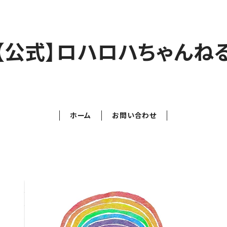
【公式】ロハロハちゃんね
ホーム
お問い合わせ