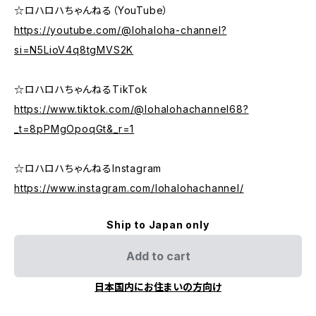
☆ロハロハちゃんねる（YouTube）
https://youtube.com/@lohaloha-channel?
si=N5LioV4q8tgMVS2K
☆ロハロハちゃんねるTikTok
https://www.tiktok.com/@lohalohachannel68?
_t=8pPMgOpoqGt&_r=1
☆ロハロハちゃんねるInstagram
https://www.instagram.com/lohalohachannel/
Ship to Japan only
Add to cart
日本国内にお住まいの方向け